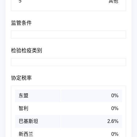
5
其他
监管条件
检验检疫类别
协定税率
东盟
0%
智利
0%
巴基斯坦
2.6%
新西兰
0%