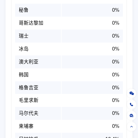
秘鲁
0%
哥斯达黎加
0%
瑞士
0%
冰岛
0%
澳大利亚
0%
韩国
0%
格鲁吉亚
0%
毛里求斯
0%
马尔代夫
0%
柬埔寨
0%