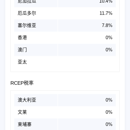
尼加拉瓜
10.4%
厄瓜多尔
11.7%
塞尔维亚
7.8%
香港
0%
澳门
0%
亚太
RCEP税率
澳大利亚
0%
文莱
0%
柬埔寨
0%