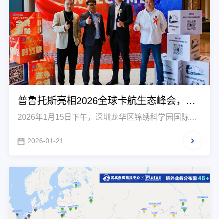
普鲁托斯亮相2026全球卡航生态峰会，共
绘跨境物流智慧蓝图
2026年1月15日下午，深圳龙华区锦绣科学园国际会
议中心以 “通达无界.领航全球” 为主题，汇聚了来自跨
境物流、供应链管理、数字平台及外贸服务等领域的
2026-01-21
行业领袖与专家学者。作为国际卡航俱乐部会长单
位，普鲁托斯（深圳）国际物流有限公司以核心参与
方身份全程支持本次“2026全球卡航生态峰会” ，与业
界同仁共话物流未来、共谋发展新篇。