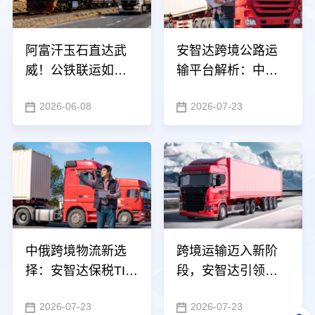
阿富汗玉石直达武
安智达跨境公路运
威！公铁联运如何
输平台解析：中亚
破解中亚跨境运输
运输为何越来越依
2026-06-08
2026-07-23
难题？安智达领跑
赖数字化
新线路
中俄跨境物流新选
跨境运输迈入新阶
择：安智达保税TIR
段，安智达引领国
专线的速度与优势
际公路汽运规模化
2026-07-23
2026-07-23
升级